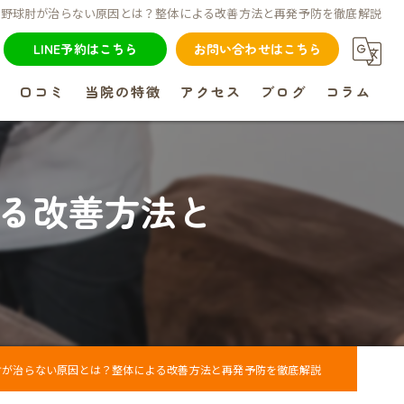
野球肘が治らない原因とは？整体による改善方法と再発予防を徹底解説
LINE予約はこちら
お問い合わせはこちら
問
口コミ
当院の特徴
アクセス
ブログ
コラム
鍼灸
骨盤矯正
る改善方法と
姿勢矯正
肩こり
腰痛
肘が治らない原因とは？整体による改善方法と再発予防を徹底解説