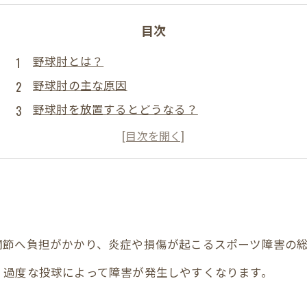
目次
野球肘とは？
野球肘の主な原因
野球肘を放置するとどうなる？
整体による野球肘改善のアプローチ
整体で期待できる効果
自宅でできる野球肘セルフケア
野球肘を予防するために大切なこと
まとめ
関節へ負担がかかり、炎症や損傷が起こるスポーツ障害の
野球肘でお悩みの方へ
、過度な投球によって障害が発生しやすくなります。
松井長生療院