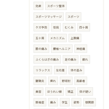
効果
スポーツ整体
スポーツマッサージ
スポーツ
ケガ予防
怪我
むくみ
四十肩
五十肩
メカニズム
上腕痛
膝の痛み
腰椎ヘルニア
神経痛
ふくらはぎの痛み
足の痛み
疲れ
リラックス
左右差
体の歪み
腱鞘炎
痺れ
野球肘
高齢者
美容
ほうれい線
矯正
体が硬い
頚椎症
痛み
学生
姿勢
顎関節