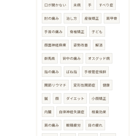
口が開かない
未病
手
すべり症
肘の痛み
治し方
産後矯正
肩甲骨
手首の痛み
脊椎矯正
子ども
顔面神経麻痺
姿勢改善
解消
群馬県
背中の痛み
オスグッド病
指の痛み
ばね指
手根管症候群
関節リウマチ
変形性関節症
健康
鍼
顔
ダイエット
小顔矯正
内臓
自律神経失調症
相乗効果
肩の痛み
眼精疲労
目の疲れ