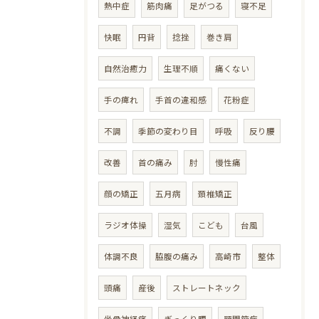
熱中症
筋肉痛
足がつる
寝不足
快眠
円背
捻挫
巻き肩
自然治癒力
生理不順
痛くない
手の痺れ
手首の違和感
花粉症
不調
季節の変わり目
呼吸
反り腰
改善
首の痛み
肘
慢性痛
顔の矯正
五月病
頚椎矯正
ラジオ体操
湿気
こども
台風
体調不良
脇腹の痛み
高崎市
整体
頭痛
産後
ストレートネック
坐骨神経痛
ぎっくり腰
顎関節症