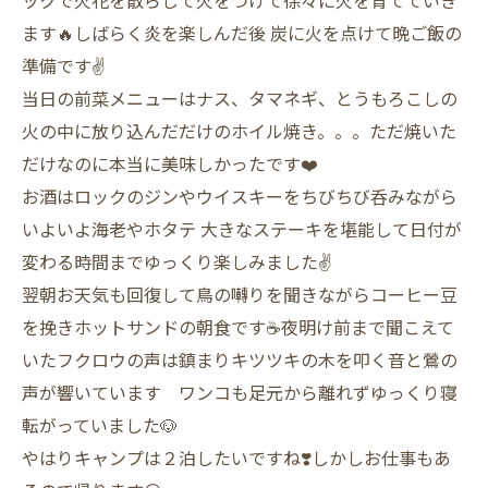
ックで火花を散らして火をつけて徐々に火を育てていき
ます🔥しばらく炎を楽しんだ後 炭に火を点けて晩ご飯の
準備です✌️
当日の前菜メニューはナス、タマネギ、とうもろこしの
火の中に放り込んだだけのホイル焼き。。。ただ焼いた
だけなのに本当に美味しかったです❤️
お酒はロックのジンやウイスキーをちびちび呑みながら
いよいよ海老やホタテ 大きなステーキを堪能して日付が
変わる時間までゆっくり楽しみました✌️
翌朝お天気も回復して鳥の囀りを聞きながらコーヒー豆
を挽きホットサンドの朝食です☕️夜明け前まで聞こえて
いたフクロウの声は鎮まりキツツキの木を叩く音と鶯の
声が響いています ワンコも足元から離れずゆっくり寝
転がっていました🐶
やはりキャンプは２泊したいですね❣️しかしお仕事もあ