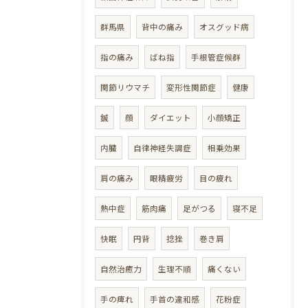
群馬県
背中の痛み
オスグッド病
指の痛み
ばね指
手根管症候群
関節リウマチ
変形性関節症
健康
鍼
顔
ダイエット
小顔矯正
内臓
自律神経失調症
相乗効果
肩の痛み
眼精疲労
目の疲れ
熱中症
筋肉痛
足がつる
寝不足
快眠
円背
捻挫
巻き肩
自然治癒力
生理不順
痛くない
手の痺れ
手首の違和感
花粉症