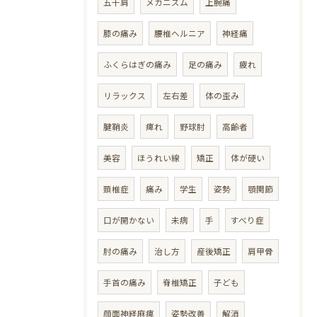
五十肩
メカニズム
上腕痛
膝の痛み
腰椎ヘルニア
神経痛
ふくらはぎの痛み
足の痛み
疲れ
リラックス
左右差
体の歪み
腱鞘炎
痺れ
野球肘
高齢者
美容
ほうれい線
矯正
体が硬い
頚椎症
痛み
学生
姿勢
顎関節
口が開かない
未病
手
すべり症
肘の痛み
治し方
産後矯正
肩甲骨
手首の痛み
脊椎矯正
子ども
顔面神経麻痺
姿勢改善
解消