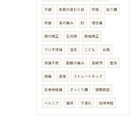
不調
季節の変わり目
呼吸
反り腰
改善
首の痛み
肘
慢性痛
顔の矯正
五月病
頚椎矯正
ラジオ体操
湿気
こども
台風
体調不良
脇腹の痛み
高崎市
整体
頭痛
産後
ストレートネック
坐骨神経痛
ぎっくり腰
顎関節症
ヘルニア
猫背
子連れ
自律神経