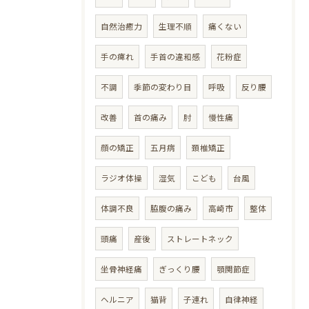
自然治癒力
生理不順
痛くない
手の痺れ
手首の違和感
花粉症
不調
季節の変わり目
呼吸
反り腰
改善
首の痛み
肘
慢性痛
顔の矯正
五月病
頚椎矯正
ラジオ体操
湿気
こども
台風
体調不良
脇腹の痛み
高崎市
整体
頭痛
産後
ストレートネック
坐骨神経痛
ぎっくり腰
顎関節症
ヘルニア
猫背
子連れ
自律神経