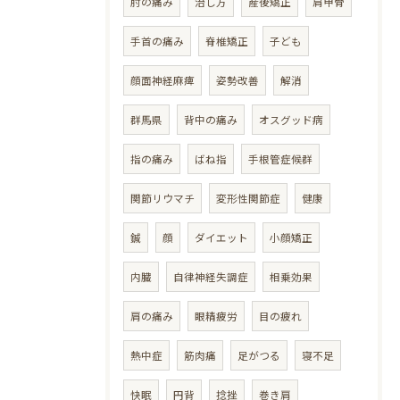
肘の痛み
治し方
産後矯正
肩甲骨
手首の痛み
脊椎矯正
子ども
顔面神経麻痺
姿勢改善
解消
群馬県
背中の痛み
オスグッド病
指の痛み
ばね指
手根管症候群
関節リウマチ
変形性関節症
健康
鍼
顔
ダイエット
小顔矯正
内臓
自律神経失調症
相乗効果
肩の痛み
眼精疲労
目の疲れ
熱中症
筋肉痛
足がつる
寝不足
快眠
円背
捻挫
巻き肩