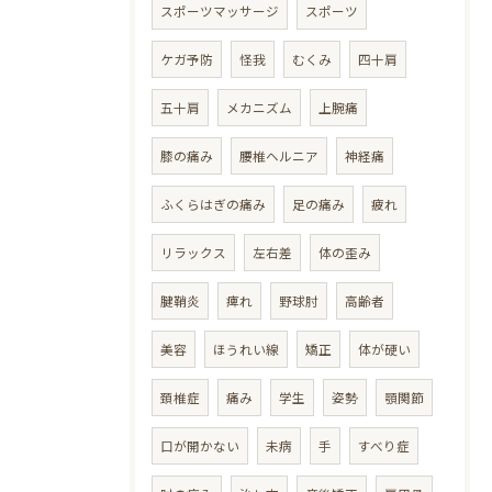
スポーツマッサージ
スポーツ
ケガ予防
怪我
むくみ
四十肩
五十肩
メカニズム
上腕痛
膝の痛み
腰椎ヘルニア
神経痛
ふくらはぎの痛み
足の痛み
疲れ
リラックス
左右差
体の歪み
腱鞘炎
痺れ
野球肘
高齢者
美容
ほうれい線
矯正
体が硬い
頚椎症
痛み
学生
姿勢
顎関節
口が開かない
未病
手
すべり症