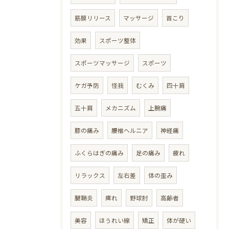
筋膜リリース
マッサージ
首こり
効果
スポーツ整体
スポーツマッサージ
スポーツ
ケガ予防
怪我
むくみ
四十肩
五十肩
メカニズム
上腕痛
膝の痛み
腰椎ヘルニア
神経痛
ふくらはぎの痛み
足の痛み
疲れ
リラックス
左右差
体の歪み
腱鞘炎
痺れ
野球肘
高齢者
美容
ほうれい線
矯正
体が硬い