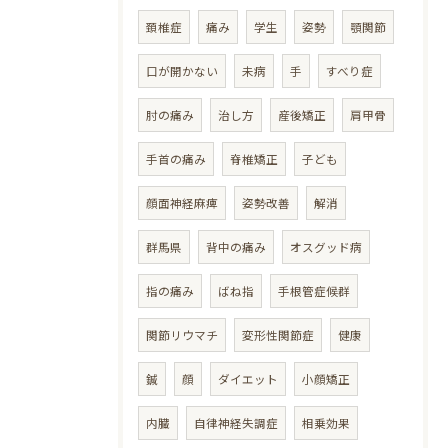
頚椎症
痛み
学生
姿勢
顎関節
口が開かない
未病
手
すべり症
肘の痛み
治し方
産後矯正
肩甲骨
手首の痛み
脊椎矯正
子ども
顔面神経麻痺
姿勢改善
解消
群馬県
背中の痛み
オスグッド病
指の痛み
ばね指
手根管症候群
関節リウマチ
変形性関節症
健康
鍼
顔
ダイエット
小顔矯正
内臓
自律神経失調症
相乗効果