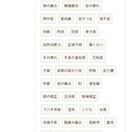
肩の痛み
眼精疲労
目の疲れ
熱中症
筋肉痛
足がつる
寝不足
快眠
円背
捻挫
巻き肩
自然治癒力
生理不順
痛くない
手の痺れ
手首の違和感
花粉症
不調
季節の変わり目
呼吸
反り腰
改善
首の痛み
肘
慢性痛
顔の矯正
五月病
頚椎矯正
ラジオ体操
湿気
こども
台風
体調不良
脇腹の痛み
高崎市
整体