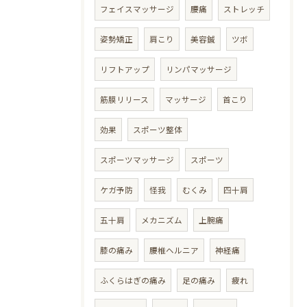
フェイスマッサージ
腰痛
ストレッチ
姿勢矯正
肩こり
美容鍼
ツボ
リフトアップ
リンパマッサージ
筋膜リリース
マッサージ
首こり
効果
スポーツ整体
スポーツマッサージ
スポーツ
ケガ予防
怪我
むくみ
四十肩
五十肩
メカニズム
上腕痛
膝の痛み
腰椎ヘルニア
神経痛
ふくらはぎの痛み
足の痛み
疲れ