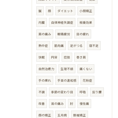
鍼
顔
ダイエット
小顔矯正
内臓
自律神経失調症
相乗効果
肩の痛み
眼精疲労
目の疲れ
熱中症
筋肉痛
足がつる
寝不足
快眠
円背
捻挫
巻き肩
自然治癒力
生理不順
痛くない
手の痺れ
手首の違和感
花粉症
不調
季節の変わり目
呼吸
反り腰
改善
首の痛み
肘
慢性痛
顔の矯正
五月病
頚椎矯正