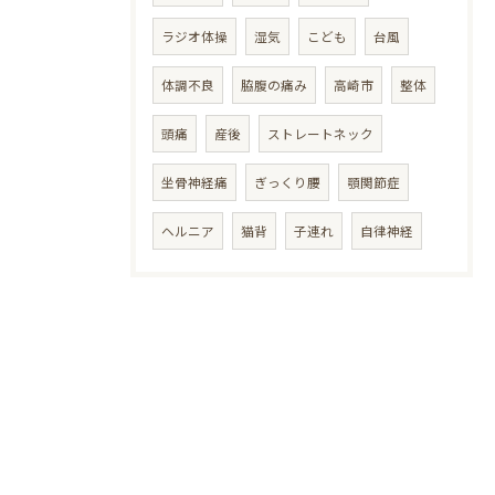
ラジオ体操
湿気
こども
台風
体調不良
脇腹の痛み
高崎市
整体
頭痛
産後
ストレートネック
坐骨神経痛
ぎっくり腰
顎関節症
ヘルニア
猫背
子連れ
自律神経