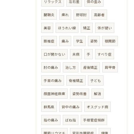
リラックス
左右差
体の歪み
腱鞘炎
痺れ
野球肘
高齢者
美容
ほうれい線
矯正
体が硬い
頚椎症
痛み
学生
姿勢
顎関節
口が開かない
未病
手
すべり症
肘の痛み
治し方
産後矯正
肩甲骨
手首の痛み
脊椎矯正
子ども
顔面神経麻痺
姿勢改善
解消
群馬県
背中の痛み
オスグッド病
指の痛み
ばね指
手根管症候群
関節リウマチ
変形性関節症
健康